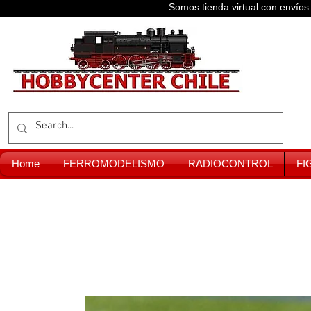
Somos tienda virtual con enví
Home
FERROMODELISMO
RADIOCONTROL
FI