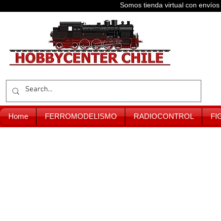
Somos tienda virtual con enví
Home
FERROMODELISMO
RADIOCONTROL
FI