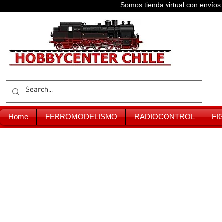
Somos tienda virtual con enví
Home
FERROMODELISMO
RADIOCONTROL
FI