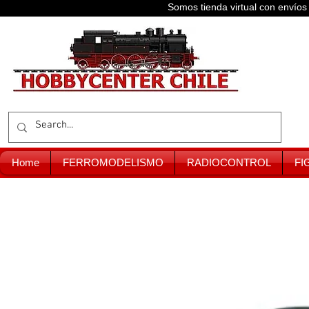
Somos tienda virtual con enví
Home
FERROMODELISMO
RADIOCONTROL
FI