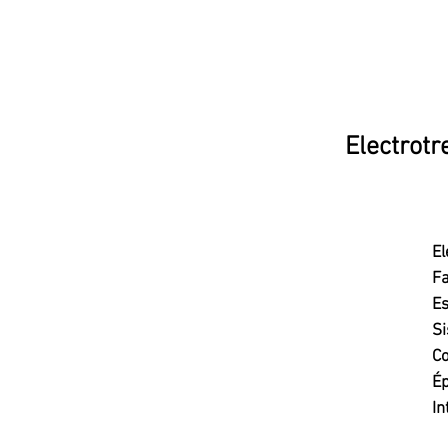
Electrotr
El
Fa
Es
Si
Co
Ép
In