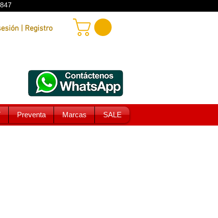
9847
Iniciar sesión | Registro
T
Preventa
Marcas
SALE