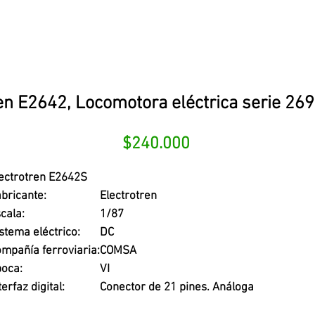
en E2642, Locomotora eléctrica serie 269
Precio
$240.000
ectrotren E2642S
bricante:
Electrotren
cala:
1/87
stema eléctrico:
DC
mpañía ferroviaria:
COMSA
oca:
VI
terfaz digital:
Conector de 21 pines. Análoga