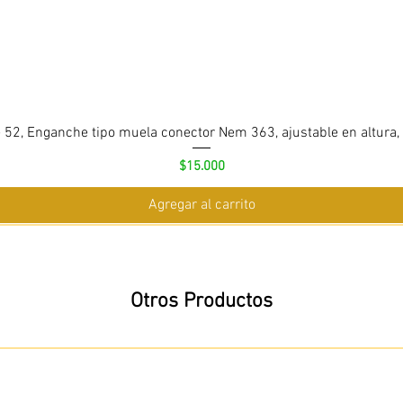
 52, Enganche tipo muela conector Nem 363, ajustable en altura,
Precio
$15.000
Agregar al carrito
Otros Productos