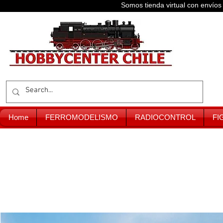
Somos tienda virtual con enví
Home
FERROMODELISMO
RADIOCONTROL
FI