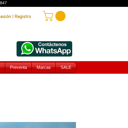
9847
Iniciar sesión | Registro
T
Preventa
Marcas
SALE