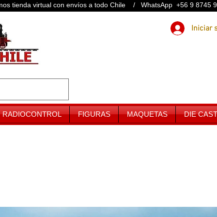
os tienda virtual con envíos a todo Chile / WhatsApp +56 9 8745 
RADIOCONTROL
FIGURAS
MAQUETAS
DIE CAS