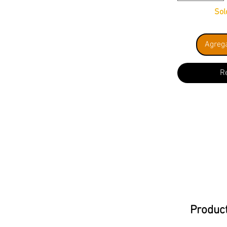
Sol
Agrega
R
Product