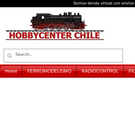
Somos tienda virtual con enví
Home
FERROMODELISMO
RADIOCONTROL
FI