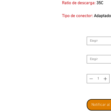
Ratio de descarga:
35C
Tipo de conector:
Adaptador
HARD-CASE:
SI
Elegir
DIMENSIONES:
138mm x 47
Elegir
Notificar al