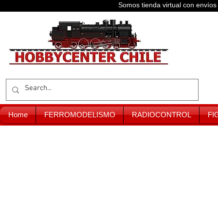
Somos tienda virtual con enví
Home
FERROMODELISMO
RADIOCONTROL
FI