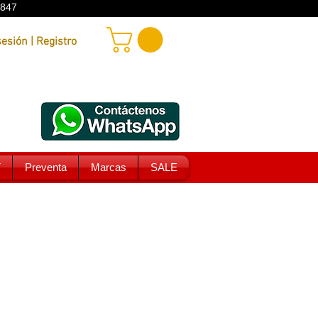
9847
Iniciar sesión | Registro
T
Preventa
Marcas
SALE