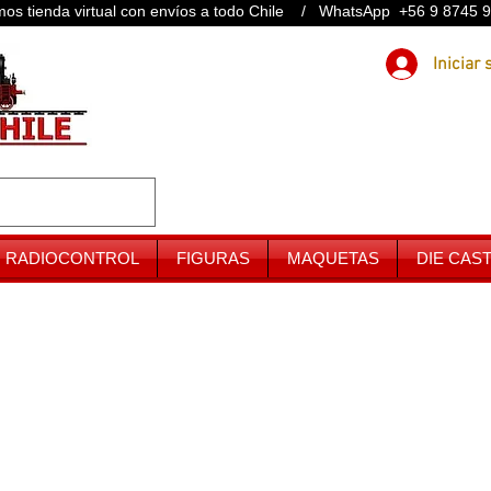
os tienda virtual con envíos a todo Chile / WhatsApp +56 9 8745 
RADIOCONTROL
FIGURAS
MAQUETAS
DIE CAS