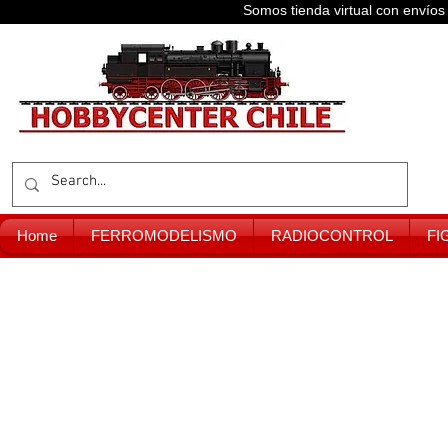
Somos tienda virtual con enví
Home
FERROMODELISMO
RADIOCONTROL
FI