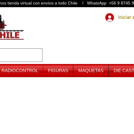
os tienda virtual con envíos a todo Chile / WhatsApp +56 9 8745 
RADIOCONTROL
FIGURAS
MAQUETAS
DIE CAS