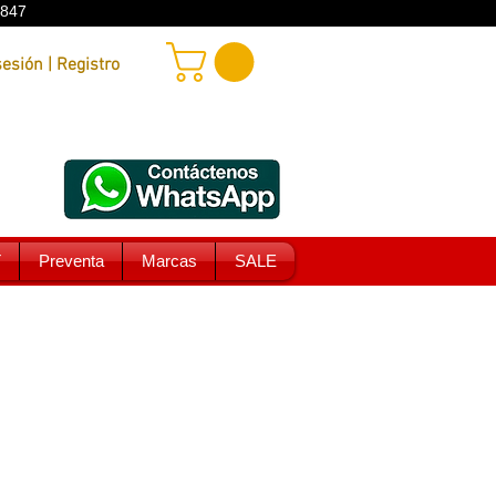
9847
Iniciar sesión | Registro
T
Preventa
Marcas
SALE