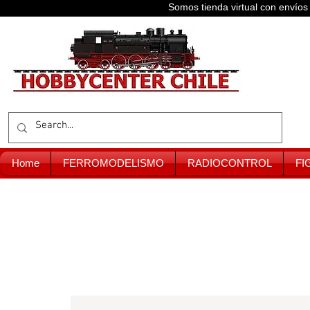
Somos tienda virtual con enví
Home
FERROMODELISMO
RADIOCONTROL
FI