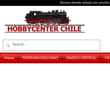
Somos tienda virtual con enví
Home
FERROMODELISMO
RADIOCONTROL
FI