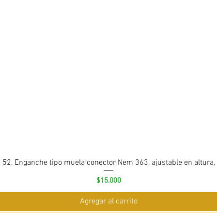
 52, Enganche tipo muela conector Nem 363, ajustable en altura,
Precio
$15.000
Agregar al carrito