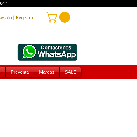
9847
Iniciar sesión | Registro
T
Preventa
Marcas
SALE