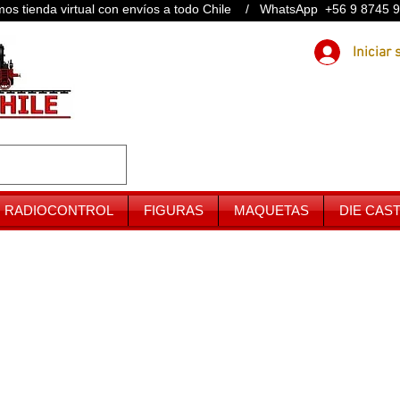
os tienda virtual con envíos a todo Chile / WhatsApp +56 9 8745 
RADIOCONTROL
FIGURAS
MAQUETAS
DIE CAS