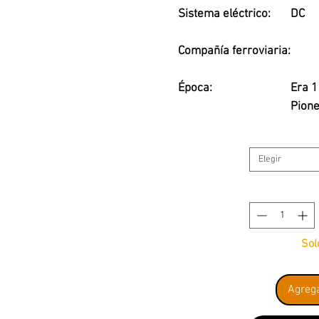
Sistema eléctrico:
DC
Compañía ferroviaria:
Época:
Era 1
Pion
1804
Elegir
Interfaz digital:
Conec
Locomotora TIGER + 3 Carr
Sol
Agrega