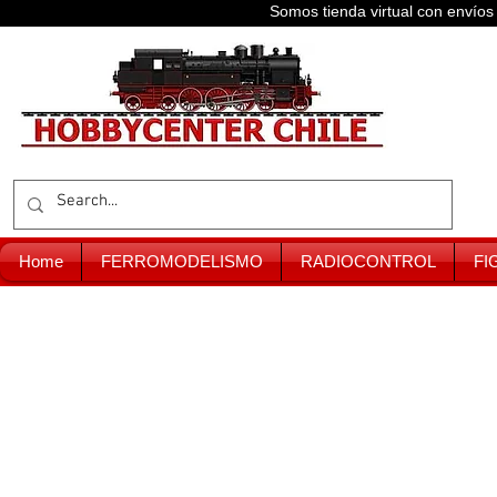
Somos tienda virtual con enví
Home
FERROMODELISMO
RADIOCONTROL
FI