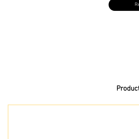
R
Product