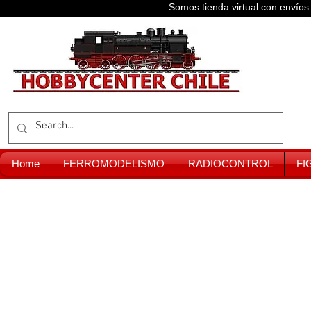
Somos tienda virtual con enví
Home
FERROMODELISMO
RADIOCONTROL
FI