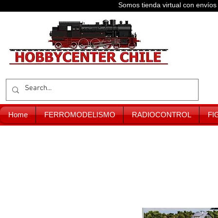
Somos tienda virtual con enví
Home
FERROMODELISMO
RADIOCONTROL
FI