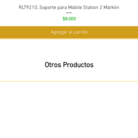
RLT9210, Soporte para Mobile Station 2 Märklin
Precio
$8.000
Agregar al carrito
Otros Productos