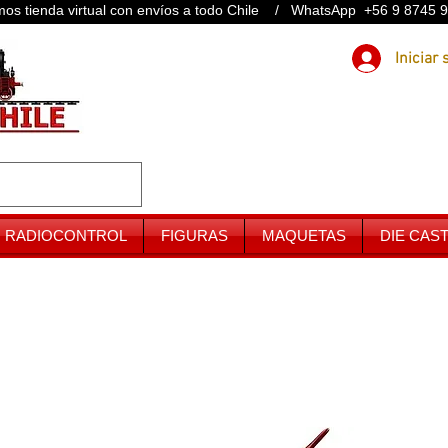
os tienda virtual con envíos a todo Chile / WhatsApp +56 9 8745 
RADIOCONTROL
FIGURAS
MAQUETAS
DIE CAS