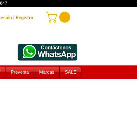
9847
Iniciar sesión | Registro
T
Preventa
Marcas
SALE