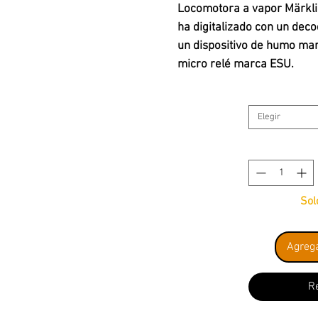
Locomotora a vapor Märkli
ha digitalizado con un dec
un dispositivo de humo mar
micro relé marca ESU.
Se entrega con caja origina
Elegir
Address: 18
Sol
Agrega
R