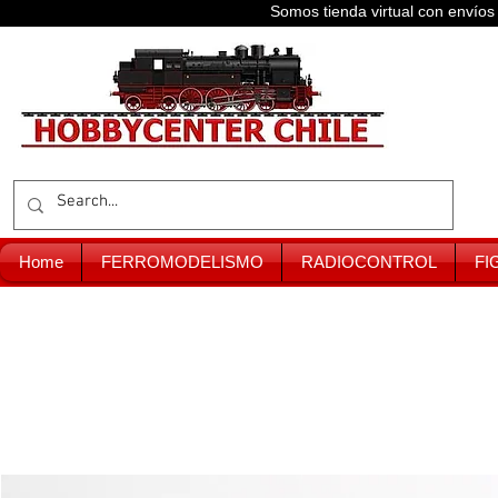
Somos tienda virtual con enví
Home
FERROMODELISMO
RADIOCONTROL
FI