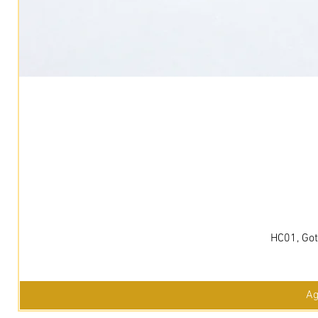
HC01, Got
Ag