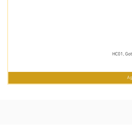
HC01, Got
Ag