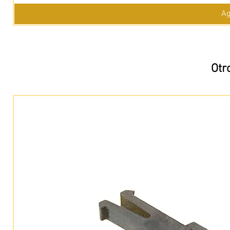
Ag
Otr