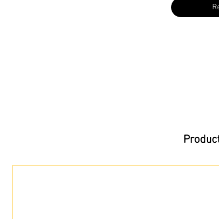
R
Product