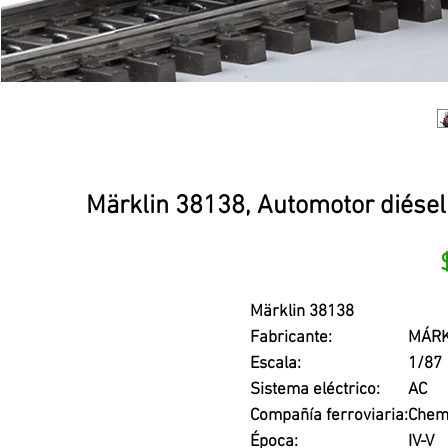
Märklin 38138, Automotor diésel
Märklin 38138
Fabricante:
MÁRK
Escala:
1/87
Sistema eléctrico:
AC
Compañía ferroviaria:
Chemi
Época:
IV-V