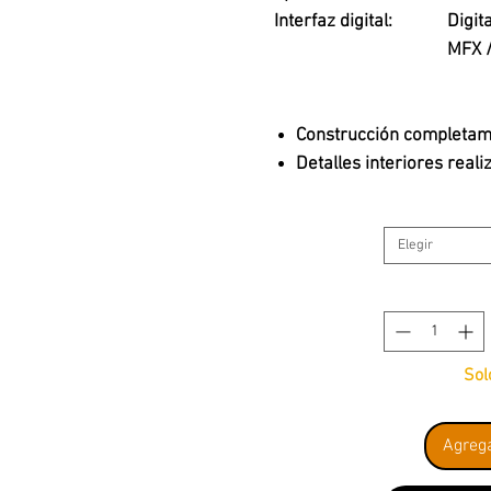
Interfaz digital:
Digit
MFX 
Construcción completame
Detalles interiores reali
Iluminación interior inst
Iluminación de los escrito
Elegir
Se incluye un condensad
corriente.
Muchos detalles aplicad
Barras de sujeción metá
Incluye decodificador di
Sol
sonido.
Agrega