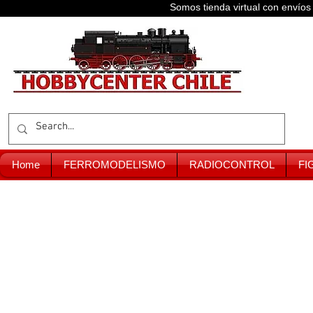
Somos tienda virtual con enví
Home
FERROMODELISMO
RADIOCONTROL
FI