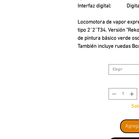
Interfaz digital:
Digit
Locomotora de vapor expre
tipo 2´2´T34. Versión "Rek
de pintura básico verde os
También incluye ruedas Box
diseño especial para la Cla
cúpula y revestimiento lat
Elegir
serie de la locomotora: 01
alrededor de 1964.
Modelo: La locomotora cuen
amplias funciones de luz y
Sol
controlada de alta eficienci
Tres ejes motorizados. Aros
Agrega
ténder están construidos p
instalar una unidad de hum