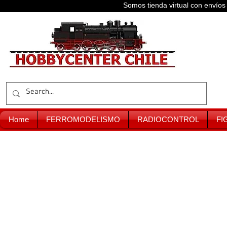
Somos tienda virtual con enví
Home
FERROMODELISMO
RADIOCONTROL
FI