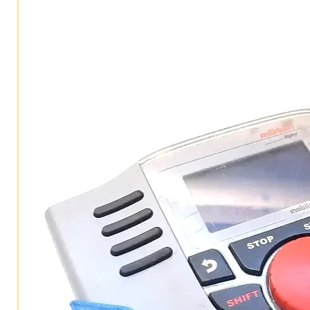
aplicados por separado.
Fumígeno opcional 7226
Compatible con DCC, mfx
Decodificador digital mf