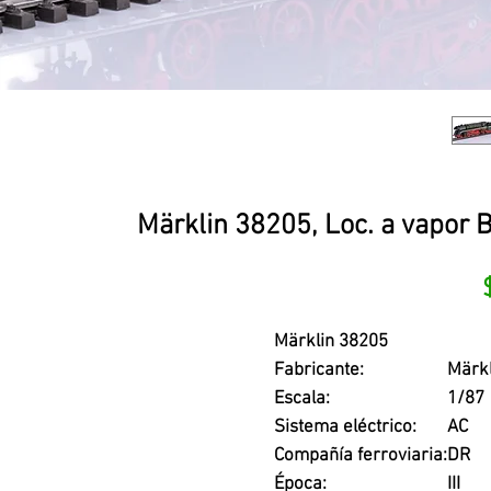
Märklin 38205, Loc. a vapor 
Märklin 38205
Fabricante:
Märkl
Escala:
1/87
Sistema eléctrico:
AC
Compañía ferroviaria:
DR
Época:
III