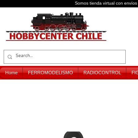
Somos tienda virtual con enví
Home
FERROMODELISMO
RADIOCONTROL
FI