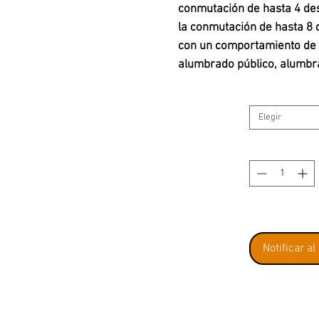
conmutación de hasta 4 des
la conmutación de hasta 8 c
con un comportamiento de 
alumbrado público, alumbra
alimentación externa, por 
66360/66365/66367, solo e
Elegir
Los decodificadores m 83 y
secuencia. Se requiere un 
par de salidas para los ac
Las conexiones en los deco
de terminales con tornillos 
Notificar al
máxima es de 3 amperios.