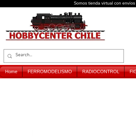
Somos tienda virtual con enví
Home
FERROMODELISMO
RADIOCONTROL
FI