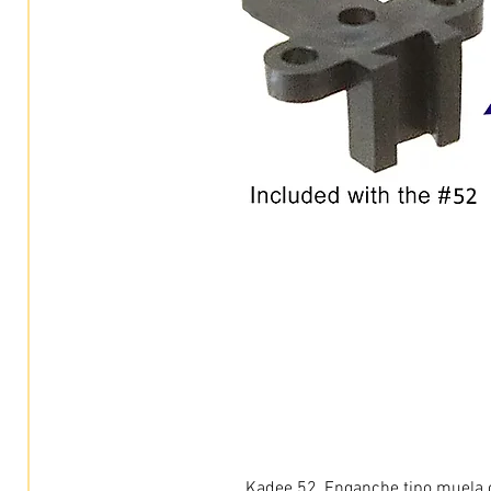
Kadee 52, Enganche tipo muela c