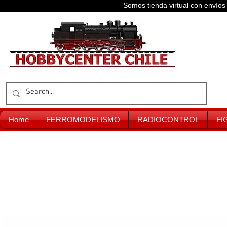
Somos tienda virtual con enví
Home
FERROMODELISMO
RADIOCONTROL
FI