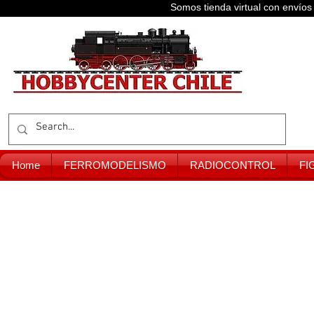
Somos tienda virtual con enví
Home
FERROMODELISMO
RADIOCONTROL
FI