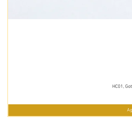
HC01, Got
Ag