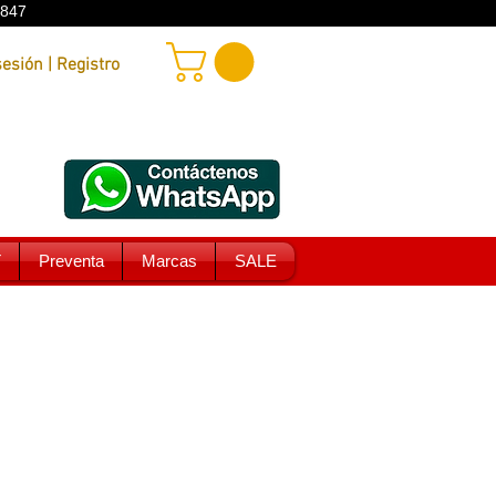
9847
Iniciar sesión | Registro
T
Preventa
Marcas
SALE