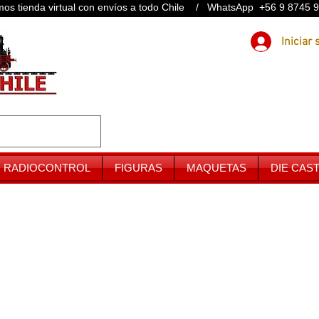
os tienda virtual con envíos a todo Chile / WhatsApp +56 9 8745 
RADIOCONTROL
FIGURAS
MAQUETAS
DIE CAS