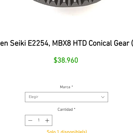
n Seiki E2254, MBX8 HTD Conical Gear 
Precio
$38.960
Marca
*
Elegir
Cantidad
*
Solo 1 disponible(s)