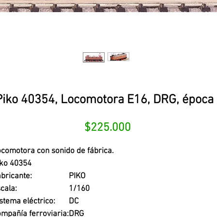
Piko 40354, Locomotora E16, DRG, época I
Precio
$225.000
comotora con sonido de fábrica.
iko 40354
bricante:
PIKO
cala:
1/160
stema eléctrico:
DC
mpañía ferroviaria:
DRG