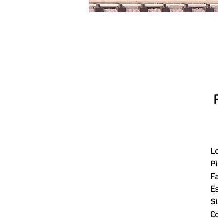
Lo
P
Fa
Es
Si
Co