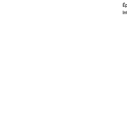
Ép
In