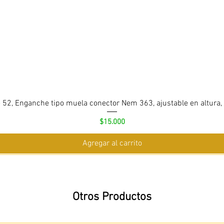
 52, Enganche tipo muela conector Nem 363, ajustable en altura,
Precio
$15.000
Agregar al carrito
Otros Productos