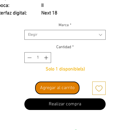
oca:
II
terfaz digital:
Next 18
Marca
*
Elegir
Cantidad
*
Solo 1 disponible(s)
Agregar al carrito
Realizar compra