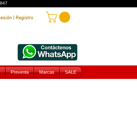
9847
Iniciar sesión | Registro
T
Preventa
Marcas
SALE