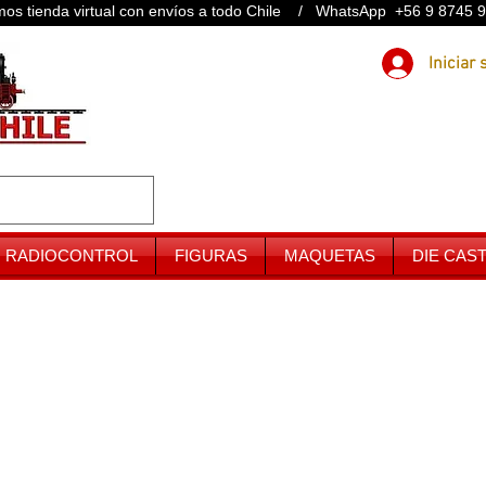
os tienda virtual con envíos a todo Chile / WhatsApp +56 9 8745 
RADIOCONTROL
FIGURAS
MAQUETAS
DIE CAS