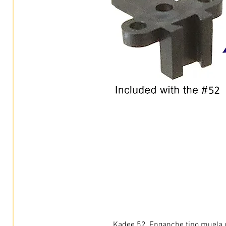
Kadee 52, Enganche tipo muela c