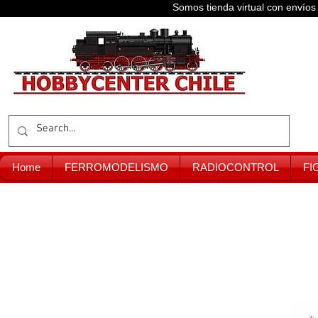
Somos tienda virtual con enví
Home
FERROMODELISMO
RADIOCONTROL
FI