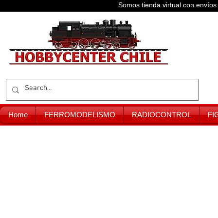
Somos tienda virtual con enví
Home
FERROMODELISMO
RADIOCONTROL
FI