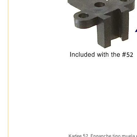
Kadee 52, Enganche tipo muela c