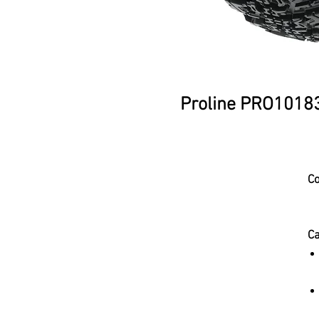
Proline PRO10183
Co
Ca