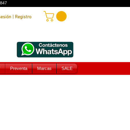
9847
Iniciar sesión | Registro
T
Preventa
Marcas
SALE