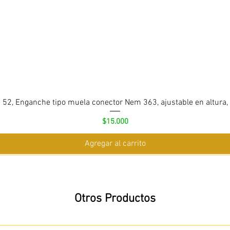
 52, Enganche tipo muela conector Nem 363, ajustable en altura,
Precio
$15.000
Agregar al carrito
Otros Productos