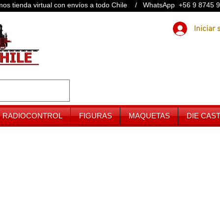
os tienda virtual con envíos a todo Chile / WhatsApp +56 9 8745 
RADIOCONTROL
FIGURAS
MAQUETAS
DIE CAS