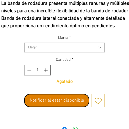
La banda de rodadura presenta múltiples ranuras y múltiples
niveles para una increíble flexibilidad de la banda de rodadur
Banda de rodadura lateral conectada y altamente detallada
que proporciona un rendimiento óptimo en pendientes
laterales
Marca
*
Fabricado con los legendarios compuestos G8 y Super Soft
Elegir
Predator
Inserciones de espuma incluidas
Cantidad
*
Hecho en EE. UU. desde 1982
 adapta a:
Agotado
Ruedas delanteras o traseras de 1.9" para Rock Crawling
Notificar al estar disponible