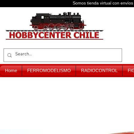
Somos tienda virtual con enví
Home
FERROMODELISMO
RADIOCONTROL
FI