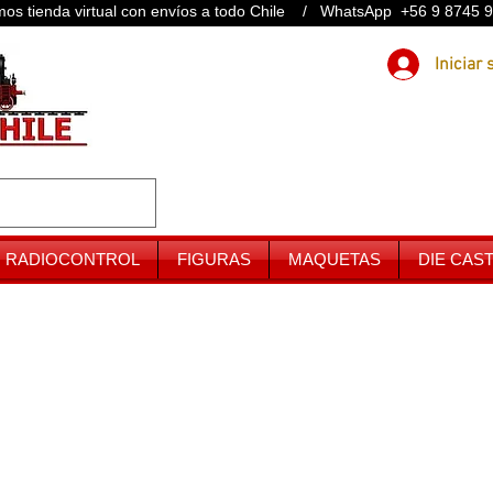
os tienda virtual con envíos a todo Chile / WhatsApp +56 9 8745 
RADIOCONTROL
FIGURAS
MAQUETAS
DIE CAS