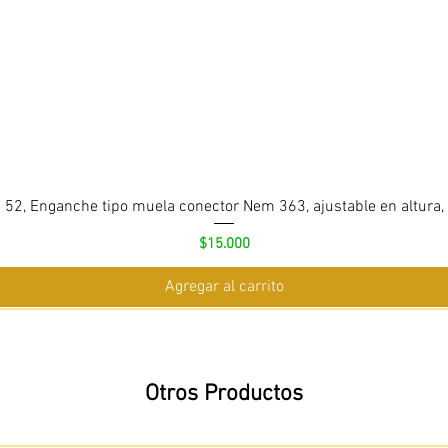
 52, Enganche tipo muela conector Nem 363, ajustable en altura,
Precio
$15.000
Agregar al carrito
Otros Productos