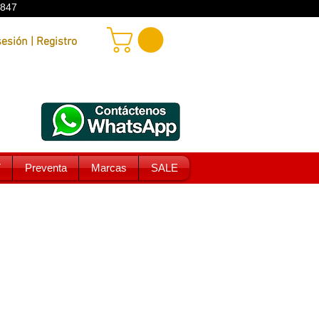
9847
Iniciar sesión | Registro
T
Preventa
Marcas
SALE