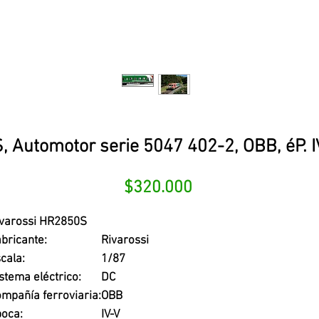
 Automotor serie 5047 402-2, OBB, éP. 
Precio
$320.000
ivarossi HR2850S
bricante:
Rivarossi
cala:
1/87
stema eléctrico:
DC
mpañía ferroviaria:
OBB
oca:
IV-V