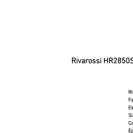
Rivarossi HR2850S,
R
Fa
Es
Si
Co
Ép