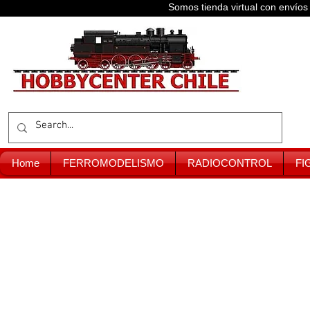
Somos tienda virtual con enví
Home
FERROMODELISMO
RADIOCONTROL
FI