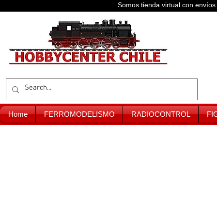
Somos tienda virtual con enví
Home
FERROMODELISMO
RADIOCONTROL
FI