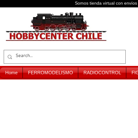
Somos tienda virtual con enví
Home
FERROMODELISMO
RADIOCONTROL
FI