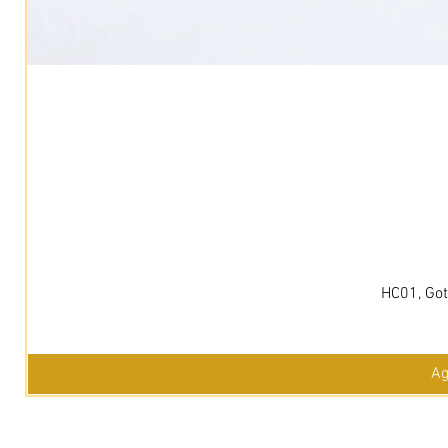
HC01, Got
Ag