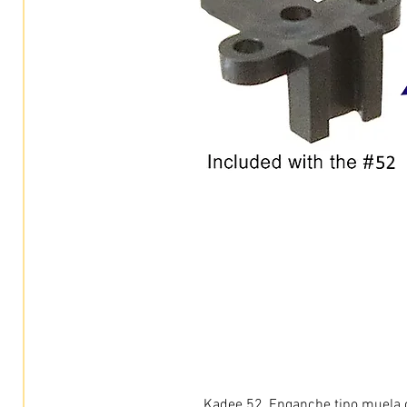
Kadee 52, Enganche tipo muela c