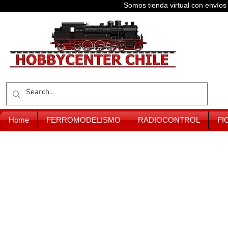
Somos tienda virtual con enví
Home
FERROMODELISMO
RADIOCONTROL
FI