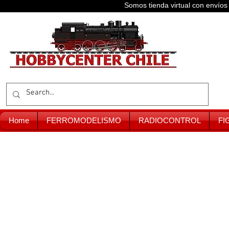
Somos tienda virtual con enví
Home
FERROMODELISMO
RADIOCONTROL
FI