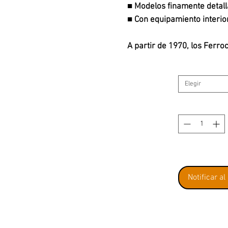
■ Modelos finamente detal
■ Con equipamiento interior
A partir de 1970, los Ferro
adquirieron los vagones del
vagones UIC-Y. Se trataba 
Elegir
transporte en trenes expre
siguieron siendo los vehícu
tránsito entre Berlín y Ale
internacionales de larga di
regularmente Alemania Occi
interzonales.
Notificar al