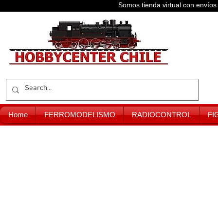
Somos tienda virtual con enví
Home
FERROMODELISMO
RADIOCONTROL
FI