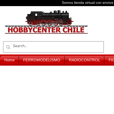
Somos tienda virtual con enví
Home
FERROMODELISMO
RADIOCONTROL
FI