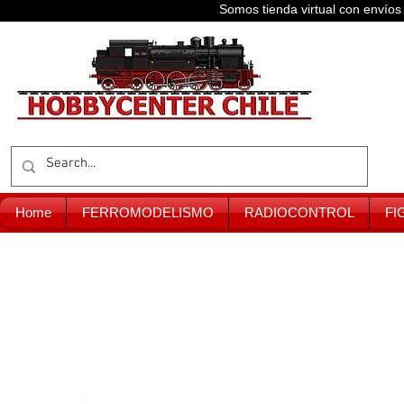
Somos tienda virtual con enví
Home
FERROMODELISMO
RADIOCONTROL
FI