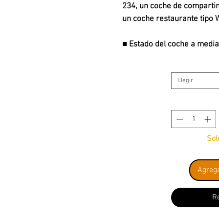
234, un coche de compartim
un coche restaurante tipo
■ Estado del coche a media
■ Primer ABüm 225 construi
001)
Elegir
■ Primer WRümz 135 constr
(88-73 301)
■ Con señal de destino Ha
■ Bogies finamente detalla
Sol
El “Hispania Express” ope
luego entre Hamburgo y Po
Agrega
funcionó a partir de ese 
con una velocidad máxima 
los trenes TEE y F o IC.
R