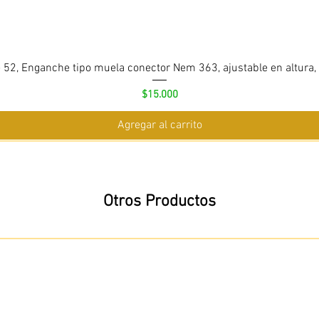
 52, Enganche tipo muela conector Nem 363, ajustable en altura,
Precio
$15.000
Agregar al carrito
Otros Productos