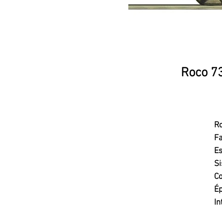
Roco 73
R
Fa
Es
Si
Co
Ép
In