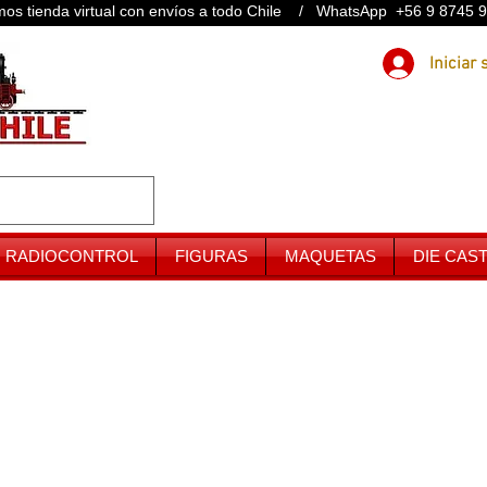
os tienda virtual con envíos a todo Chile / WhatsApp +56 9 8745 
RADIOCONTROL
FIGURAS
MAQUETAS
DIE CAS