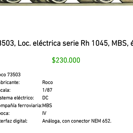
503, Loc. eléctrica serie Rh 1045, MBS, 
Precio
$230.000
oco 73503
bricante:
Roco
cala:
1/87
stema eléctrico:
DC
mpañía ferroviaria:
MBS
oca:
IV
terfaz digital:
Análoga, con conector NEM 652.