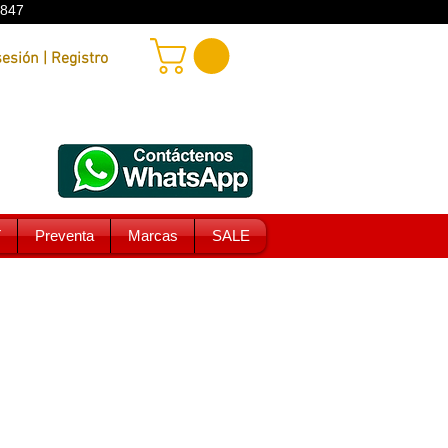
9847
Iniciar sesión | Registro
T
Preventa
Marcas
SALE