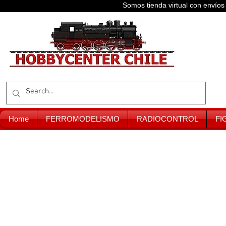
Somos tienda virtual con enví
Home
FERROMODELISMO
RADIOCONTROL
FI