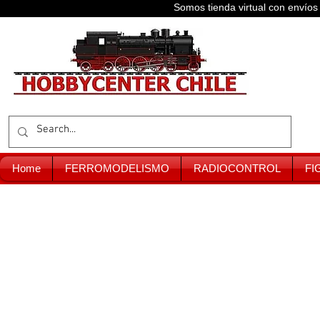
Somos tienda virtual con enví
Home
FERROMODELISMO
RADIOCONTROL
FI