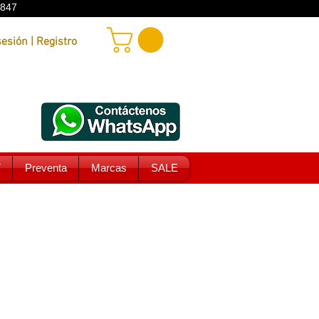
9847
Iniciar sesión | Registro
T
Preventa
Marcas
SALE