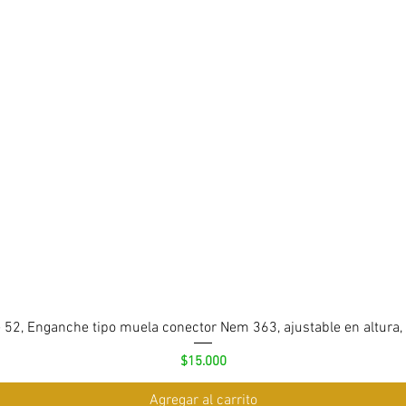
 52, Enganche tipo muela conector Nem 363, ajustable en altura,
Precio
$15.000
Agregar al carrito