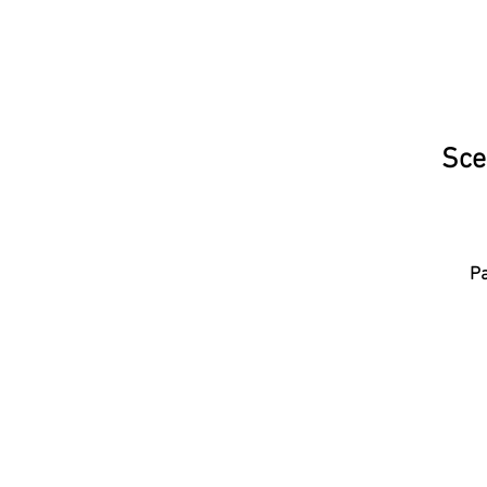
Sce
P