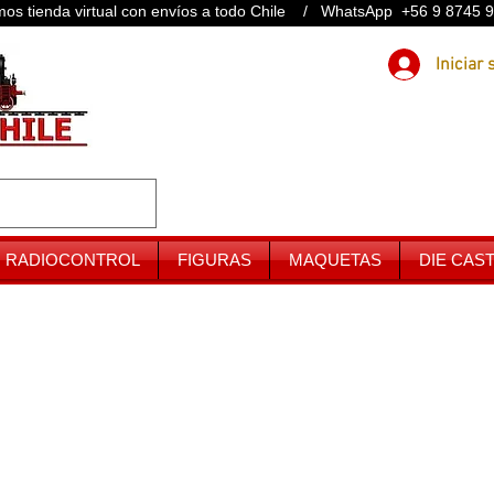
os tienda virtual con envíos a todo Chile / WhatsApp +56 9 8745 
RADIOCONTROL
FIGURAS
MAQUETAS
DIE CAS