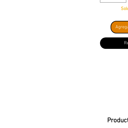
Sol
Agrega
R
Product