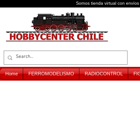
Somos tienda virtual con enví
Home
FERROMODELISMO
RADIOCONTROL
FI