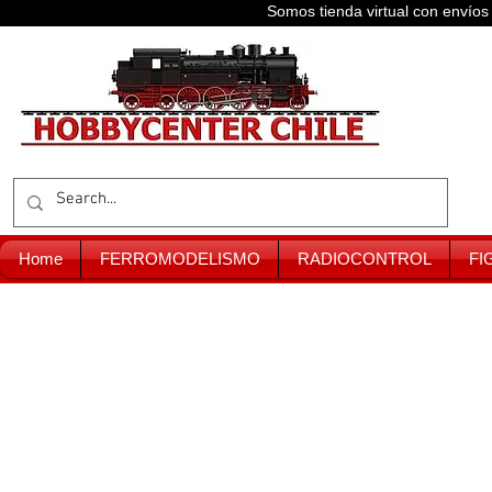
Somos tienda virtual con enví
Home
FERROMODELISMO
RADIOCONTROL
FI