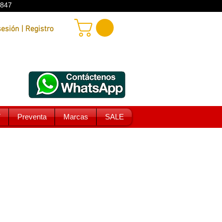
9847
Iniciar sesión | Registro
T
Preventa
Marcas
SALE