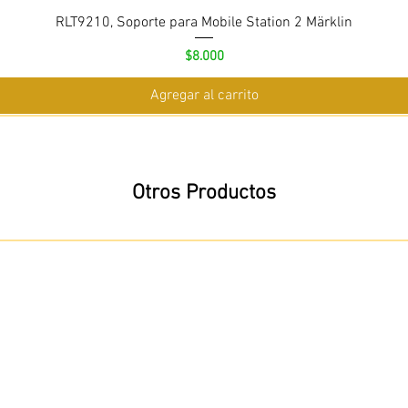
RLT9210, Soporte para Mobile Station 2 Märklin
Precio
$8.000
Agregar al carrito
Otros Productos