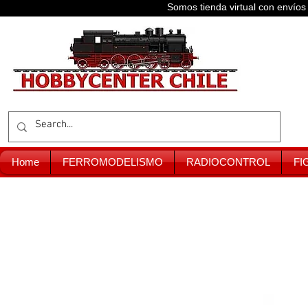
Somos tienda virtual con enví
Home
FERROMODELISMO
RADIOCONTROL
FI