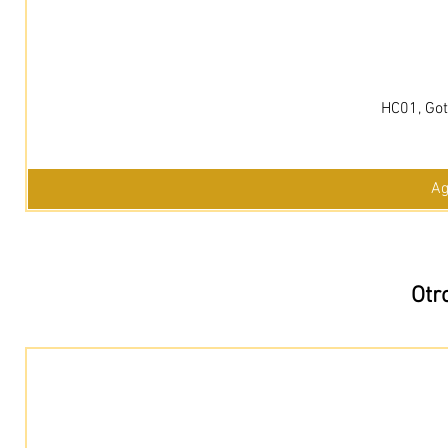
HC01, Got
Ag
Otr