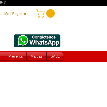
9847
Iniciar sesión | Registro
T
Preventa
Marcas
SALE