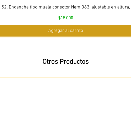
 52, Enganche tipo muela conector Nem 363, ajustable en altura,
Precio
$15.000
Agregar al carrito
Otros Productos