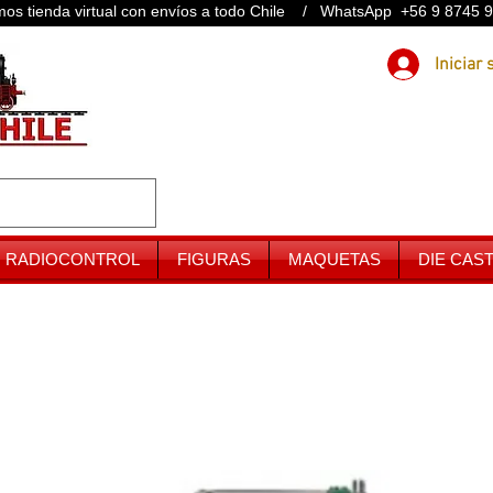
os tienda virtual con envíos a todo Chile / WhatsApp +56 9 8745 
RADIOCONTROL
FIGURAS
MAQUETAS
DIE CAS